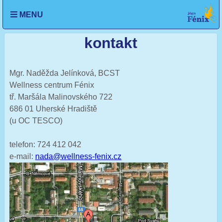
se
Otevřít
MENU
n
menu
nu
kontakt
Mgr. Naděžda Jelínková, BCST
Wellness centrum Fénix
tř. Maršála Malinovského 722
686 01
Uherské Hradiště
(u OC TESCO)
telefon:
724 412 042
e-mail:
nada@wellness-fenix.cz