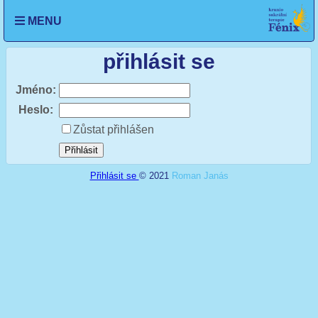
se
Otevřít
MENU
n
menu
nu
přihlásit se
Jméno:
Heslo:
Zůstat přihlášen
Přihlásit se
© 2021
Roman Janás