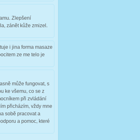
samu. Zlepšení
la, zánět kůže zmizel.
stuje i jina forma masaze
pocitem ze me telo je
úžasně může fungovat, s
ou ke všemu, co se z
mocníkem při zvládání
čím přicházím, vždy mne
na sobě pracovat a
podporu a pomoc, které