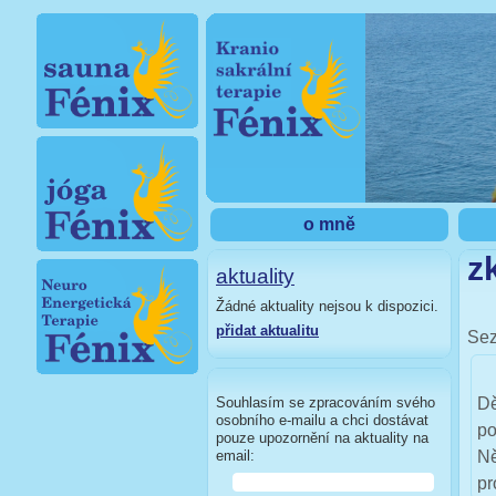
o mně
z
aktuality
Žádné aktuality nejsou k dispozici.
přidat aktualitu
Sez
Souhlasím se zpracováním svého
Dě
osobního e-mailu a chci dostávat
po
pouze upozornění na aktuality na
email:
Ně
pr