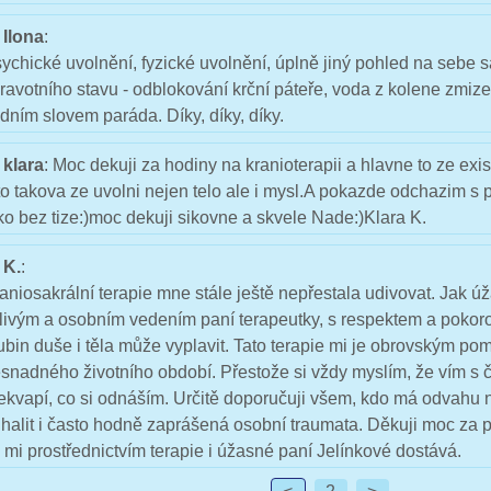
Ilona
:
ychické uvolnění, fyzické uvolnění, úplně jiný pohled na sebe 
ravotního stavu - odblokování krční páteře, voda z kolene zmize
dním slovem paráda. Díky, díky, díky.
klara
: Moc dekuji za hodiny na kranioterapii a hlavne to ze exi
to takova ze uvolni nejen telo ale i mysl.A pokazde odchazim s 
ko bez tize:)moc dekuji sikovne a skvele Nade:)Klara K.
K.
:
aniosakrální terapie mne stále ještě nepřestala udivovat. Jak 
tlivým a osobním vedením paní terapeutky, s respektem a pokor
ubin duše i těla může vyplavit. Tato terapie mi je obrovským po
snadného životního období. Přestože si vždy myslím, že vím s 
ekvapí, co si odnáším. Určitě doporučuji všem, kdo má odvahu 
halit i často hodně zaprášená osobní traumata. Děkuji moc za 
 mi prostřednictvím terapie i úžasné paní Jelínkové dostává.