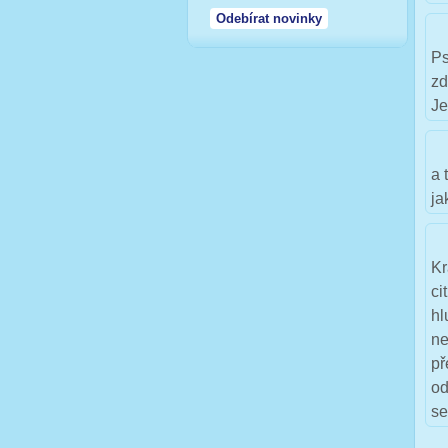
Ps
zd
Je
a 
ja
Kr
ci
hl
ne
př
od
se