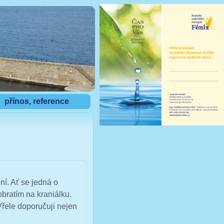
přínos, reference
ní. Ať se jedná o
obratím na kraniálku.
Vřele doporučuji nejen