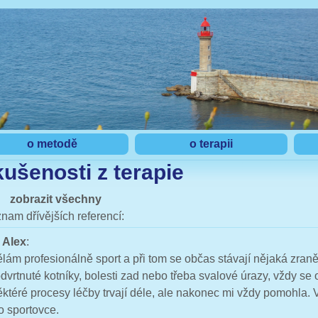
o metodě
o terapii
kušenosti z terapie
zobrazit všechny
nam dřívějších referencí:
Alex
:
lám profesionálně sport a při tom se občas stávají nějaká zraně
dvrtnuté kotníky, bolesti zad nebo třeba svalové úrazy, vždy se 
ktéré procesy léčby trvají déle, ale nakonec mi vždy pomohla. 
o sportovce.